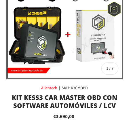
de
1
/
7
Alientech
|
SKU:
K3CMOBD
KIT KESS3 CAR MASTER OBD CON
SOFTWARE AUTOMÓVILES / LCV
€3.690,00