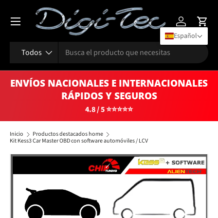
Menú
Ir al contenido
Iniciar sesi
Carr
Español
Buscar
Tipo de producto
Todos
ENVÍOS NACIONALES E INTERNACIONALES
RÁPIDOS Y SEGUROS
4.8 / 5 ⭐⭐⭐⭐⭐
Inicio
Productos destacados home
Kit Kess3 Car Master OBD con software automóviles / LCV