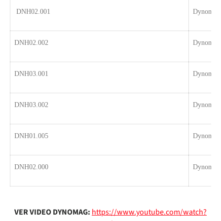
DNH02.001
Dynomag 
DNH02.002
Dynomag 
DNH03.001
Dynomag 
DNH03.002
Dynomag 
DNH01.005
Dynomag 
DNH02.000
Dynomag
VER VIDEO DYNOMAG:
https://www.youtube.com/watch?