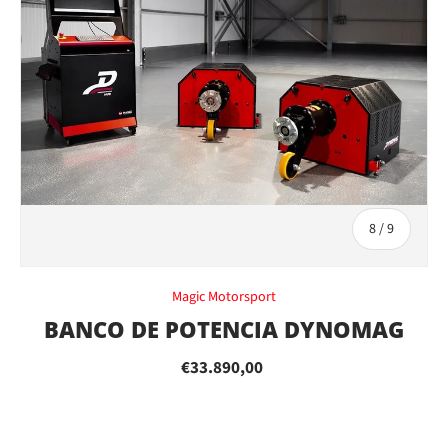
de
8
/
9
Magic Motorsport
BANCO DE POTENCIA DYNOMAG
€33.890,00