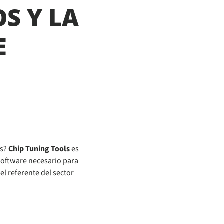
S Y LA
E
as?
Chip Tuning Tools
es
software necesario para
el referente del sector