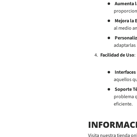
Aumenta l
proporcion
Mejora la E
al medio am
Personaliz
adaptarlas 
Facilidad de Uso
:
Interfaces 
aquellos q
Soporte Té
problema q
eficiente.
INFORMAC
Visita nuestra tienda o