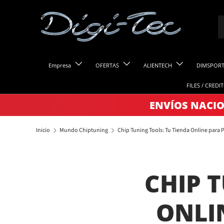
Ir al contenido
B
T
Empresa
OFERTAS
ALIENTECH
DIMSPOR
FILES / CREDI
ENVÍOS NACIO
Inicio
Mundo Chiptuning
Chip Tuning Tools: Tu Tienda Online para P
CHIP 
ONLI