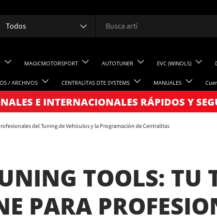
uscar
ipo de producto
Todos
T
MAGICMOTORSPORT
AUTOTUNER
EVC (WINOLS)
TOS / ARCHIVOS
CENTRALITAS DTE SYSTEMS
MANUALES
Cuen
NALES E INTERNACIONALES RÁPIDOS Y SE
rofesionales del Tuning de Vehículos y la Programación de Centralitas
TUNING TOOLS: TU 
NE PARA PROFESIO