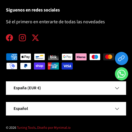
Siguenos en redes sociales
Sé el primero en enterarte de todas las novedades
Facebook
Instagram
Twitter
Formas de pago aceptadas
País/Región
España (EUR €)
Idioma
Español
© 2026
Tuning Tools
.
Diseño por Mynimal.io