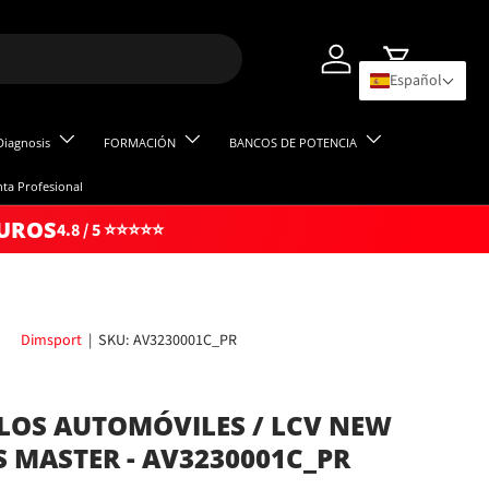
Iniciar sesión
Carrito
Español
Diagnosis
FORMACIÓN
BANCOS DE POTENCIA
ta Profesional
GUROS
4.8 / 5 ⭐⭐⭐⭐⭐
Dimsport
|
SKU:
AV3230001C_PR
OS AUTOMÓVILES / LCV NEW
 MASTER - AV3230001C_PR