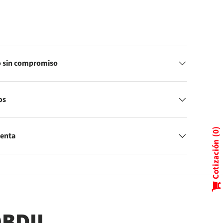
 sin compromiso
os
0
Venta
Cotización
BDII